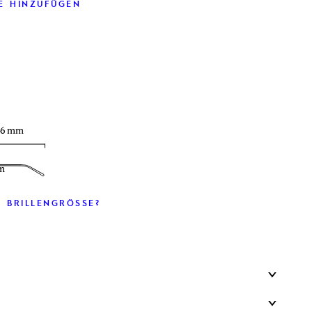
E HINZUFÜGEN
46 mm
m
 BRILLENGRÖSSE?