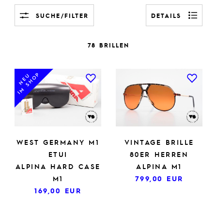
SUCHE/FILTER
DETAILS
78 BRILLEN
IM SHOP
NEU
WEST GERMANY M1
VINTAGE BRILLE
ETUI
80ER HERREN
ALPINA HARD CASE
ALPINA M1
M1
799,00
EUR
169,00
EUR