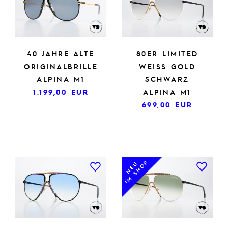
40 JAHRE ALTE
80ER LIMITED
ORIGINALBRILLE
WEISS GOLD
ALPINA M1
SCHWARZ
1.199,00
EUR
ALPINA M1
699,00
EUR
IM SHOP
NEU