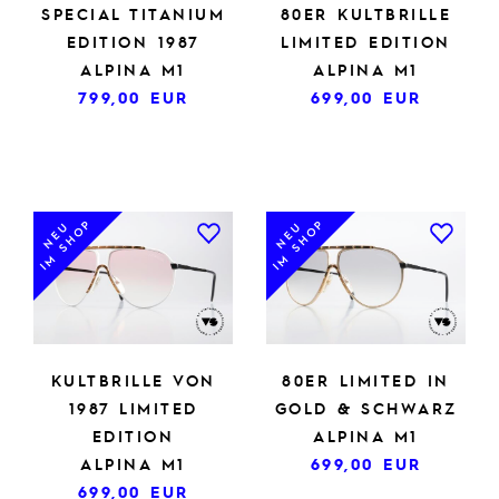
SPECIAL TITANIUM
80ER KULTBRILLE
EDITION 1987
LIMITED EDITION
ALPINA M1
ALPINA M1
799,00
EUR
699,00
EUR
IM SHOP
IM SHOP
NEU
NEU
KULTBRILLE VON
80ER LIMITED IN
1987 LIMITED
GOLD & SCHWARZ
EDITION
ALPINA M1
ALPINA M1
699,00
EUR
699,00
EUR