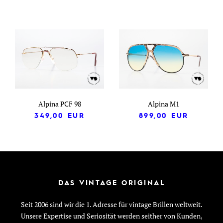
Alpina PCF 98
Alpina M1
349,00
EUR
899,00
EUR
DAS VINTAGE ORIGINAL
Seit 2006 sind wir die 1. Adresse für vintage Brillen weltweit.
Unsere Expertise und Seriosität werden seither von Kunden,