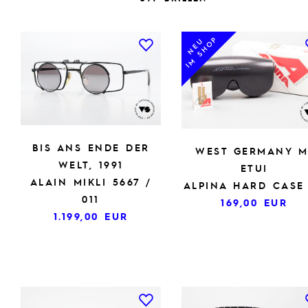
IM SHOP
NEU
BIS ANS ENDE DER
WEST GERMANY M
WELT, 1991
ETUI
ALAIN MIKLI 5667 /
ALPINA HARD CASE
011
169,00
EUR
1.199,00
EUR