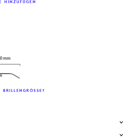
E HINZUFÜGEN
40 mm
m
 BRILLENGRÖSSE?