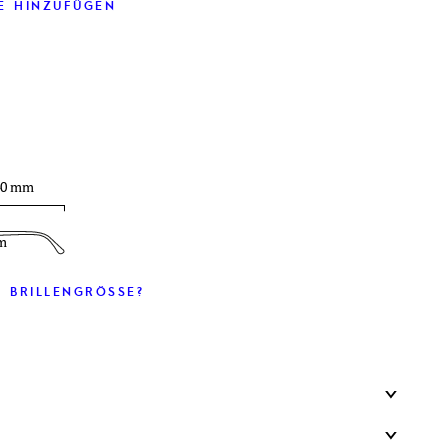
E HINZUFÜGEN
40 mm
m
 BRILLENGRÖSSE?