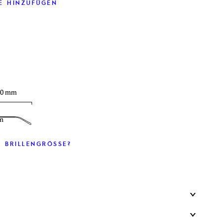
E HINZUFÜGEN
40 mm
m
 BRILLENGRÖSSE?