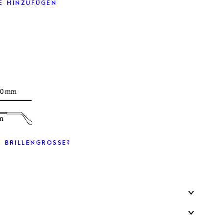
E HINZUFÜGEN
30 mm
m
 BRILLENGRÖSSE?