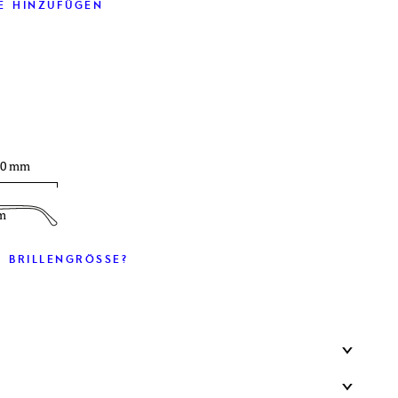
E HINZUFÜGEN
30 mm
m
 BRILLENGRÖSSE?