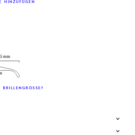
E HINZUFÜGEN
35 mm
m
 BRILLENGRÖSSE?