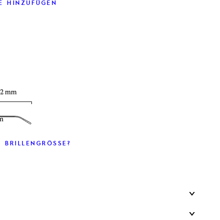
E HINZUFÜGEN
42 mm
m
 BRILLENGRÖSSE?